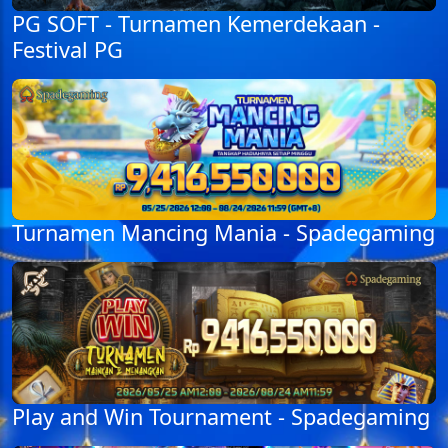
PG SOFT - Turnamen Kemerdekaan -
Festival PG
Turnamen Mancing Mania - Spadegaming
Play and Win Tournament - Spadegaming