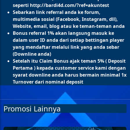
seperti http://bardi4d.com/?ref=akuntest
Sebarkan link referral anda ke forum,
multimedia sosial (Facebook, Instagram, dll),
Website, email, blog atau ke teman-teman anda
Bonus referral 1% akan langsung masuk ke
dalam user ID anda dari setiap bettingan player
yang mendaftar melalui link yang anda sebar
(Downline anda)
Setelah itu Claim Bonus ajak teman 5% ( Deposit
Pertama ) kepada customer service kami dengan
syarat downline anda harus bermain minimal 1x
Turnover dari nominal deposit
Promosi Lainnya